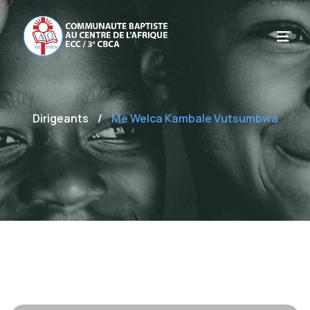
Dirigeants
/
Me Welca Kambale Vutsumbwa