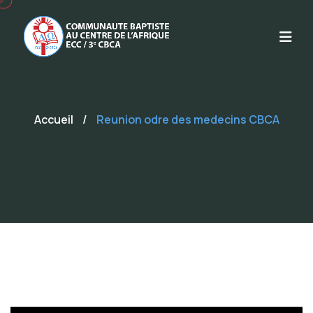
Accueil
/
Reunion odre des medecins CBCA