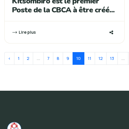
Kitsombiro est le premier
Poste de la CBCA à être créé...
Lire plus
‹
1
2
...
7
8
9
10
11
12
13
...